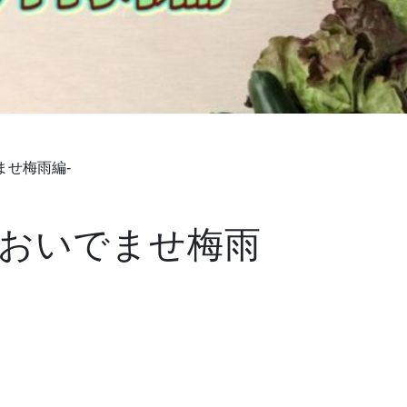
ませ梅雨編-
-おいでませ梅雨