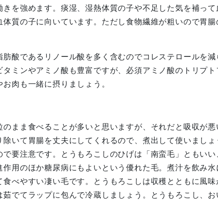
働きを強めます。痰湿、湿熱体質の子や不足した気を補って
血体質の子に向いています。ただし食物繊維が粗いので胃腸
脂肪酸であるリノール酸を多く含むのでコレステロールを減
ビタミンやアミノ酸も豊富ですが、必須アミノ酸のトリプト
やお肉も一緒に摂りましょう。
粒のまま食べることが多いと思いますが、それだと吸収が悪
り除いて胃腸を丈夫にしてくれるので、煮出して使いましょ
ので要注意です。とうもろこしのひげは「南蛮毛」ともいい
進作用のほか糖尿病にもよいという優れた毛。煮汁を飲み水
て食べやすい凄い毛です。とうもろこしは収穫とともに風味
は茹でてラップに包んで冷蔵しましょう。とうもろこし、お