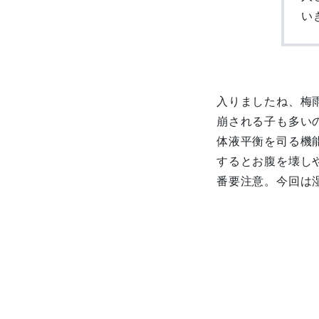
い
入りましたね、梅
崩される子も多い
体液平衡を司る機
するとお腹を壊し
番要注意。今回は