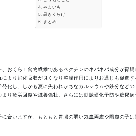
やまいも
黒きくらげ
まとめ
くら
ー、おくら！食物繊維であるペクチンのネバネバ成分が胃腸
れにより消化吸収が良くなり整腸作用によりお通じも促進す
活発化し、しかも夏に失われがちなカルシウムや鉄分などの
つまり疲労回復や滋養強壮、さらには動脈硬化予防や糖尿病
子に合いますが、もともと胃腸の弱い気血両虚や陽虚の子は