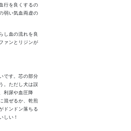
血行を良くするの
の弱い気血両虚の
らし血の流れを良
ファンとリジンが
いです。芯の部分
う。ただし犬は誤
、利尿や血圧降
に混ぜるか、乾煎
がドンドン落ちる
いしい！