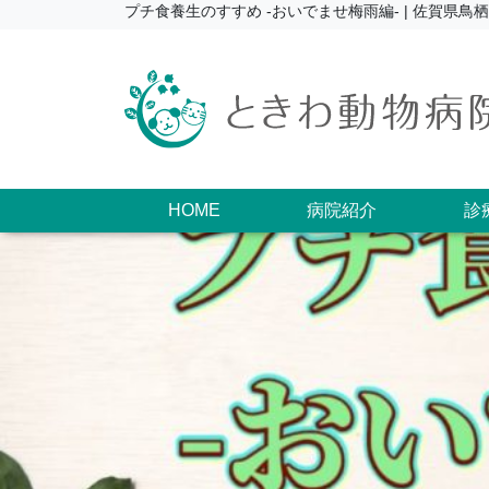
プチ食養生のすすめ -おいでませ梅雨編- | 佐賀県
HOME
病院紹介
診