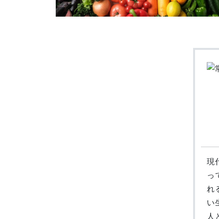
現
っ
れ
い
人