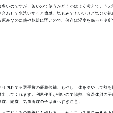
は多いのですが、苦いので使うかどうかはよく考えて。うぶ
り合わせて水洗いすると簡単。塩もみでもいいけど塩分が気
カ原産なのに熱や乾燥に弱いので、保存は湿度を保った冷所
やし
売り切れてる選手権の優勝候補、もやし！体を冷やして熱を
排出してくれます。利尿作用が強いので陽熱、痰湿体質の子
陰虚、陽虚、気血両虚の子は食べすぎ注意。
くれてむくみの改善にも優れる。しかもコレステロールを下