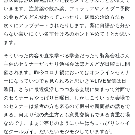
獣医師は獣医師免許取った後も延々と学ぶことが増えて
いきます。注射薬や飲み薬、フィラリアやノミダニ予防
の薬もどんどん変わっていったり、病気の治療方法も
次々にアップデートされたりします。薬に何語かも分か
らない言いにくい名前付けるのホントやめて！とか思い
ます。
そういった内容を直接学べる学会だったり製薬会社さん
主催のセミナーだったり勉強会はほとんどが日曜日に開
催されます。昨今コロナ禍においてはオンラインセミナ
ーになっていつでも見られると思いきやLIVE配信は日
曜日。さらに最近復活しつつある会場に集まって対面で
のセミナーもやっぱり日曜日。しかしこういった会場で
のセミナーは業者の方も来るので機材や新商品の話もで
きる。何より他の先生方とも意見交換もできる貴重な場
なのです。まぁご存じのように小生はちょっぴりシャイ
なクールガイ。だいたいモジモジしていますが。